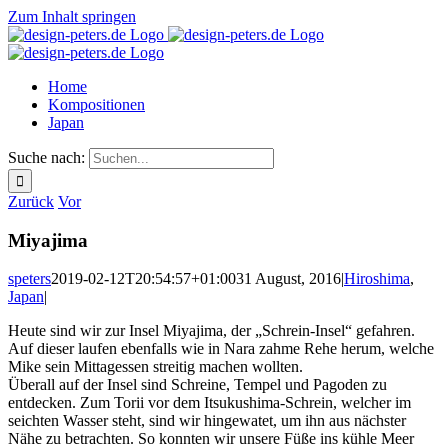
Zum Inhalt springen
Home
Kompositionen
Japan
Suche nach:
Zurück
Vor
Miyajima
speters
2019-02-12T20:54:57+01:00
31 August, 2016
|
Hiroshima
,
Japan
|
Heute sind wir zur Insel Miyajima, der „Schrein-Insel“ gefahren.
Auf dieser laufen ebenfalls wie in Nara zahme Rehe herum, welche
Mike sein Mittagessen streitig machen wollten.
Überall auf der Insel sind Schreine, Tempel und Pagoden zu
entdecken. Zum Torii vor dem Itsukushima-Schrein, welcher im
seichten Wasser steht, sind wir hingewatet, um ihn aus nächster
Nähe zu betrachten. So konnten wir unsere Füße ins kühle Meer